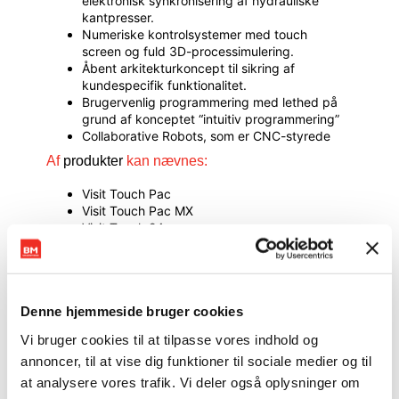
elektronisk synkronisering af hydrauliske
kantpresser.
Numeriske kontrolsystemer med touch
screen og fuld 3D-processimulering.
Åbent arkitekturkoncept til sikring af
kundespecifik funktionalitet.
Brugervenlig programmering med lethed på
grund af konceptet “intuitiv programmering”
Collaborative Robots, som er CNC-styrede
Af
produkter
kan nævnes:
Visit Touch Pac
Visit Touch Pac MX
Visit Touch 24
Visit Touch 24 MX
Cybio Module
Cyb Touch 8 P
Cyb Touch 8 PS
Denne hjemmeside bruger cookies
Cyb Touch 12PS
Cyb Touch 15 PS
Vi bruger cookies til at tilpasse vores indhold og
Cyb Touch 15 PS Win
annoncer, til at vise dig funktioner til sociale medier og til
som alle har CNC-styring.
Med CNC-styring er du sikret mikrometer præcise
at analysere vores trafik. Vi deler også oplysninger om
bukninger hver gang og lang levetid på alle dine