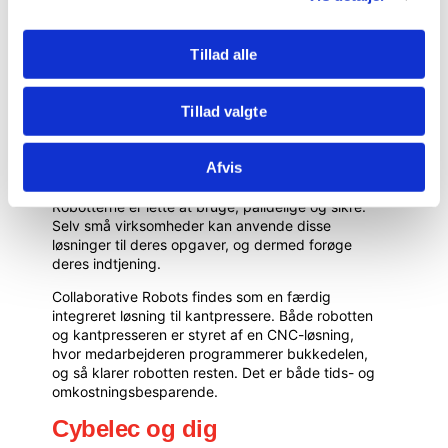
På grund af skærmenes robusthed er der mindre
risiko for nedbrud, og din investering vil således
kunne holde i mange år fremadrettet.
Tillad alle
Robotter og CNC-styring
Tillad valgte
Giv dine operatører mulighed for at gøre det de er
bedst til med robotterne fra Cybelec. De CNC-
styrede robotter kan automatisere en lang række
Afvis
opgaver, mens der bliver plads og tid til at dine
medarbejdere kan arbejde sammen om andre ting.
Robotterne er lette at bruge, pålidelige og sikre.
Selv små virksomheder kan anvende disse
løsninger til deres opgaver, og dermed forøge
deres indtjening.
Collaborative Robots findes som en færdig
integreret løsning til kantpressere. Både robotten
og kantpresseren er styret af en CNC-løsning,
hvor medarbejderen programmerer bukkedelen,
og så klarer robotten resten. Det er både tids- og
omkostningsbesparende.
Cybelec og dig