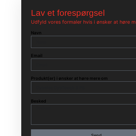
Lav et forespørgsel
Udfyld vores formaler hvis i ønsker at høre m
Navn
Email
Produkt(er) i ønsker at høre mere om
Besked
Send