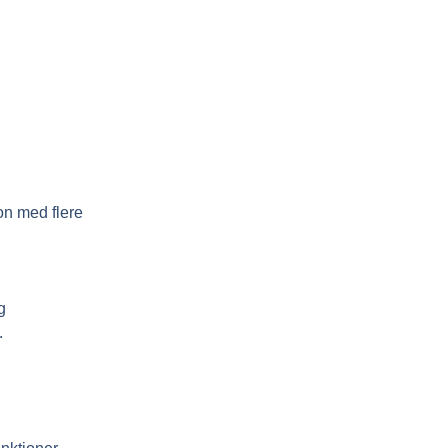
on med flere
g
.