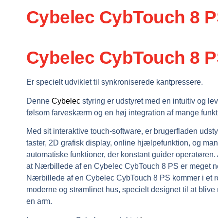
Cybelec CybTouch 8 
Cybelec CybTouch 8 
Er specielt udviklet til synkroniserede kantpressere.
Denne
Cybelec
styring er udstyret med en intuitiv og l
følsom farveskærm og en høj integration af mange funkt
Med sit interaktive touch-software, er brugerfladen udst
taster, 2D grafisk display, online hjælpefunktion, og ma
automatiske funktioner, der konstant guider operatøren. A
at Nærbillede af en Cybelec CybTouch 8 PS er meget n
Nærbillede af en Cybelec CybTouch 8 PS kommer i et r
moderne og strømlinet hus, specielt designet til at blive
en arm.