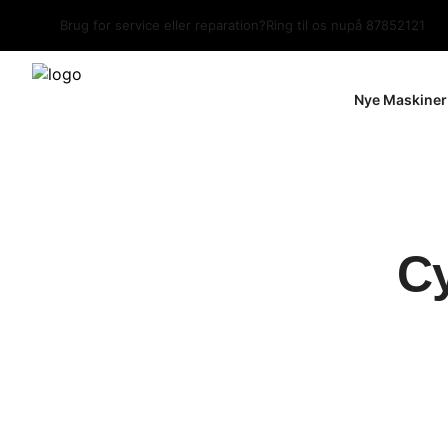
Brug for service eller reparation?
Ring til os nu
på 87852121
Nye Maskiner
C