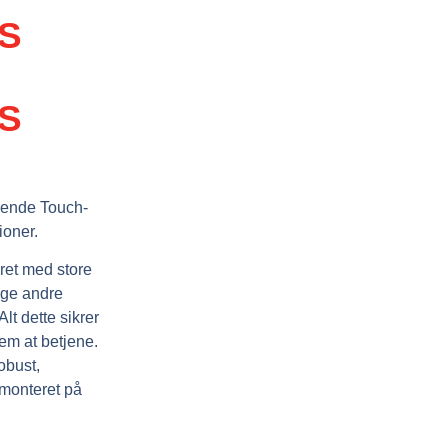
PS
PS
evende Touch-
ioner.
yret med store
nge andre
lt dette sikrer
em at betjene.
obust,
 monteret på