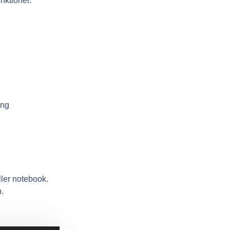
nktioner.
ing
ler notebook.
.